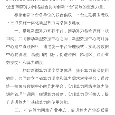
促进“湖南算力网络融合协同创新平台”发展的重要力量。
根据创新平台各单位的联合倡议，平台近期将围绕以
下三点实施一体化新型算力网络体系建设：
一、搭建新型算力直联平台，推动算力基础设施互联
组网。共同推动新型数据中心之间，新型数据中心与计算
中心建立直联网络，通过统一平台管理模式，实现各数据
中心易管理、易使用的目标，促进跨网、跨地区、跨企业
数据交互和算力调度。
二、构建新型算力调度网络体系，提升算力资源使用
效能。共同建立全省算力调度和算力需求对接平台，通过
统一抽象各数据中心的异构平台，实现算力网络中算力资
源的管理与调用，联通算力孤岛，实现算力灵活接入，提
升先进算力与基础算力的使用效能。
三、 打造算力网络产业生态，促进算力产业高质量