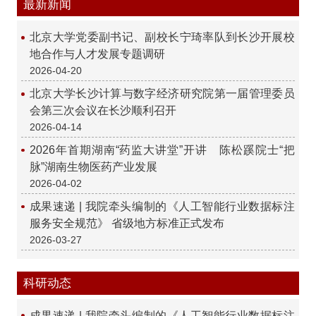
最新新闻
北京大学党委副书记、副校长宁琦率队到长沙开展校
地合作与人才发展专题调研
2026-04-20
北京大学长沙计算与数字经济研究院第一届管理委员
会第三次会议在长沙顺利召开
2026-04-14
2026年首期湖南“药监大讲堂”开讲 陈松蹊院士“把
脉”湖南生物医药产业发展
2026-04-02
成果速递 | 我院牵头编制的《人工智能行业数据标注
服务安全规范》 省级地方标准正式发布
2026-03-27
科研动态
成果速递 | 我院牵头编制的《人工智能行业数据标注