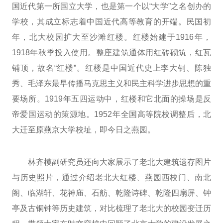
国近代第一所国立大学，也是第一个以“大学”之名创办的
学校，其成立标志着中国近代高等教育的开端。民国初
年，北大校园扩大至沙滩红楼。红楼始建于1916年，
1918年秋季投入使用。整座建筑通体用红砖砌筑，红瓦
铺顶，故名“红楼”。红楼是中国近代史上李大钊、陈独
秀、毛泽东最早传播马克思主义和民主科学进步思想的重
要场所。1919年五四运动中，红楼和它北面的操场是反
帝爱国运动的策源地。1952年全国高等院校调整后，北
大迁至原燕京大学校址，即今日之燕园。
林齐模副研究员还向大家展示了老北大建筑遗存图片
与历史照片，通过介绍老北大红楼、燕园西校门、南北
阁、临湖轩、花神庙、石舫、乾隆诗碑、乾隆四扇屏、钟
亭及古铜钟等历史建筑，对比梳理了老北大的校园变迁历