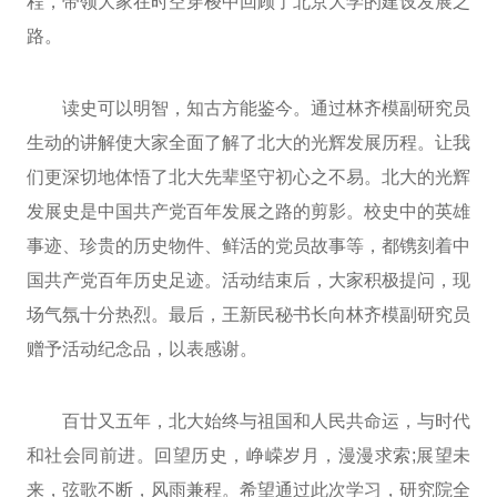
程，带领大家在时空穿梭中回顾了北京大学的建设发展之
路。
读史可以明智，知古方能鉴今。通过林齐模副研究员
生动的讲解使大家全面了解了北大的光辉发展历程。让我
们更深切地体悟了北大先辈坚守初心之不易。北大的光辉
发展史是中国共产党百年发展之路的剪影。校史中的英雄
事迹、珍贵的历史物件、鲜活的党员故事等，都镌刻着中
国共产党百年历史足迹。活动结束后，大家积极提问，现
场气氛十分热烈。最后，王新民秘书长向林齐模副研究员
赠予活动纪念品，以表感谢。
百廿又五年，北大始终与祖国和人民共命运，与时代
和社会同前进。回望历史，峥嵘岁月，漫漫求索;展望未
来，弦歌不断，风雨兼程。希望通过此次学习，研究院全