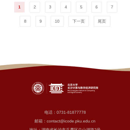
1
2
3
4
5
6
7
8
9
10
下一页
尾页
电话：
0731-81877778
邮箱：contact@icode.pku.edu.cn
地址：湖南省长沙市岳麓区尖山湖路2号