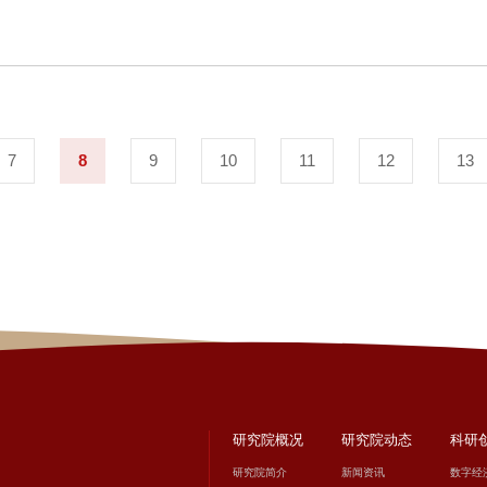
“研究院”）成功举办。北京大学国家发展研究院EMBA中心副主任范
家大型国有企业管理层在内37位E22班学员和校友齐聚一堂，共话
局长曾敏等出席会议，会议由研究院副院长陈德良主持。
7
8
9
10
11
12
13
研究院概况
研究院动态
科研
研究院简介
新闻资讯
数字经