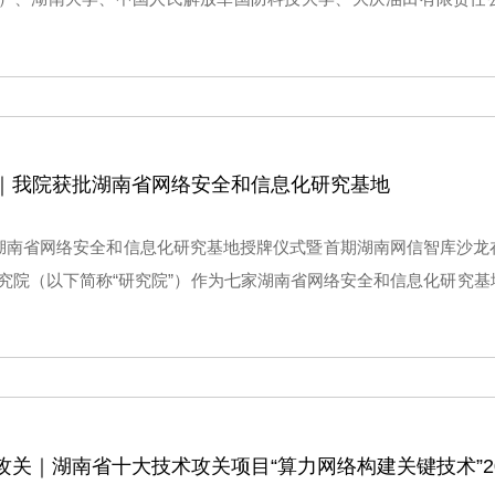
学、中国科学院力学研究所以及中国科学院数学与系统科学研究院共
值模拟”项目，获批科学技术部国家重点研发计划“数学和应用研究”重点
。
｜我院获批湖南省网络安全和信息化研究基地
，湖南省网络安全和信息化研究基地授牌仪式暨首期湖南网信智库沙
究院（以下简称“研究院”）作为七家湖南省网络安全和信息化研究
务网信决策、聚焦网信事业发展需要而设立的重要研究平台，主要
研究，发挥网信特色智库的思想库、智囊团、“前沿哨”作用。
攻关｜湖南省十大技术攻关项目“算力网络构建关键技术”2