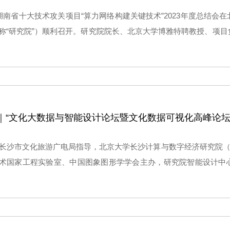
，湖南省十大技术攻关项目“算力网络构建关键技术”2023年度总结会
称“研究院”）顺利召开。研究院院长、北京大学博雅特聘教授、项
陈德良，研究院算力网络研究中心主任、项目总工程师樊春出席会
湖南中科曙光信息有限公司、湖南马栏山视频先进技术研究院、方
参会。
｜“文化大数据与智能设计论坛暨文化数据可视化高峰论坛
由长沙市文化旅游广电局指导，北京大学长沙计算与数字经济研究院（
术国家工程实验室、中国图象图形学学会主办，研究院智能设计中
委会承办，长沙博物馆、湖南大学经济与贸易学院、湖南省省情与
沙市大数据产业链、长沙市新一代自主安全计算系统产业链协办的“
高峰论坛·长沙”在研究院成功举办。