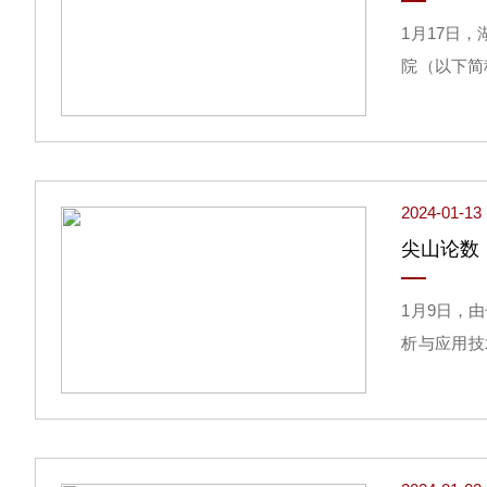
1月17日
院（以下简
行政负责人
中南大学、
位代表共同
2024-01-13
尖山论数
1月9日，
析与应用技
可视分析专
业协会、长
数据可视化