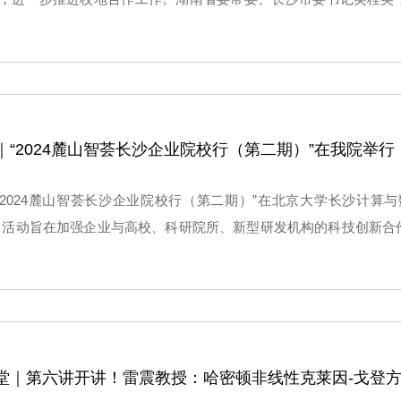
健，省教育厅党组书记、厅长夏智伦，北京大学党委常委、常务副
席有关活动。
｜“2024麓山智荟长沙企业院校行（第二期）”在我院举行
，“2024麓山智荟长沙企业院校行（第二期）”在北京大学长沙计算
，活动旨在加强企业与高校、科研院所、新型研发机构的科技创新合
产力加速形成，赋能市重点产业领域高质量发展。
堂｜第六讲开讲！雷震教授：哈密顿非线性克莱因-戈登