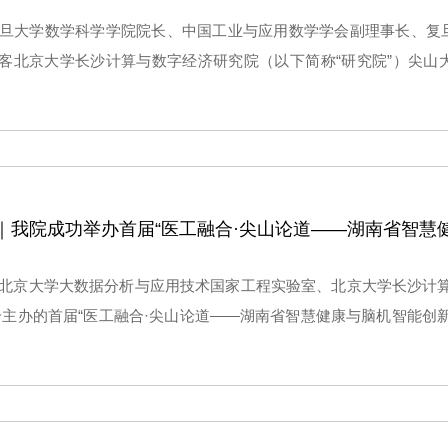
复旦大学数学科学学院院长、中国工业与应用数学学会副理事长、复
北京大学长沙计算与数字经济研究院（以下简称“研究院”）尖山大讲堂，作
ltonian Nonlinear Klein-Gordon Equations”的学术报告
由北京大学大数据分析与应用技术国家工程实验室、北京大学长沙计
合主办的首届“医工融合·尖山论道——湖南省智慧健康与脑机智能创
院士、研究院首席科学家陈松蹊，湖南师范大学副校长谢资清、医
处副处长李杰敏，长沙市科学技术局副局长曾敏，湖南省儿童医
校的顶尖专家学者以及人工智能、医疗健康领域的企业代表汇聚一
方