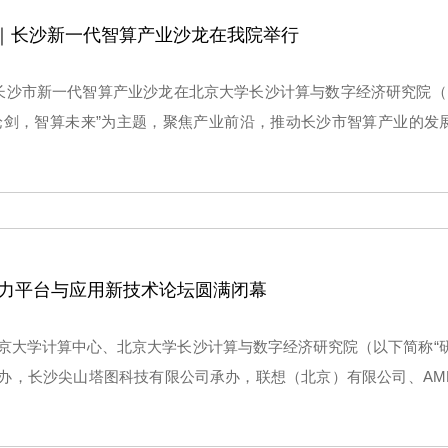
｜长沙新一代智算产业沙龙在我院举行
，长沙市新一代智算产业沙龙在北京大学长沙计算与数字经济研究院（
论剑，智算未来”为主题，聚焦产业前沿，推动长沙市智算产业的发
代计算系统产业链链长罗缵吉出席会议并致辞，科技局、发改、
业负责同志，华为基础软件首席科学家陈海波以及市新一代计算系统
发展趋势、前沿技术等方面内容展开了深入探讨。研究院院长杨超
年算力平台与应用新技术论坛圆满闭幕
京大学计算中心、北京大学长沙计算与数字经济研究院（以下简称“
办，长沙尖山塔图科技有限公司承办，联想（北京）有限公司、AM
算力平台与应用新技术论坛在广州圆满闭幕。本次论坛汇聚了一百五
家学者，共同探索算力平台的前沿技术、应用创新和未来趋势。