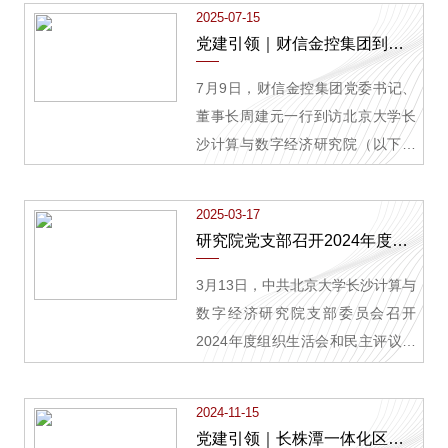
2025-07-15
党建引领｜财信金控集团到访我院开展联学联建主题党日活动
7月9日，财信金控集团党委书记、
董事长周建元一行到访北京大学长
沙计算与数字经济研究院（以下简
称“研究院”），并联合财信金控集团
机关第二党支部、财信产业基金第
2025-03-17
一党支部、湖南股交所党支部及研
研究院党支部召开2024年度组织生活会和民主评议党员大会
究院党支部，共同开展“党建引领聚
合力，金融护航创业路”联学联建主
3月13日，中共北京大学长沙计算与
题党日活动。双方就党建引领、产
数字经济研究院支部委员会召开
学研融合、金融支持科创等议题进
2024年度组织生活会和民主评议党
行交流，并现场调研由研究院孵化
员大会暨3月“践行雷锋精神、争做
的大学生创新创业企业。
时代先锋”主题党日活动。
2024-11-15
党建引领｜长株潭一体化区域机关党建协作“党建引领 创新共赢”活动在我院举行