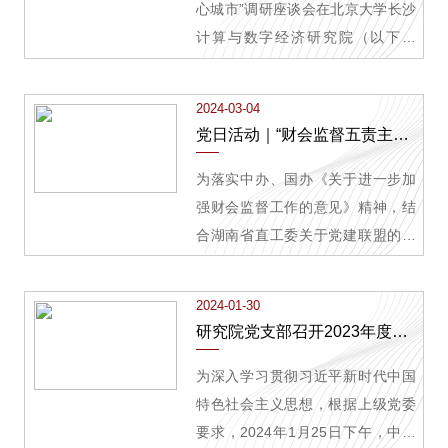
敏，长沙市科技局党组书记、局长
的国家安全意识，更好统筹发展与
心城市”调研座谈会在北京大学长沙
唐继发，以及长株潭
安全，推动高水平安全支撑高质量
计算与数字经济研究院（以下简
发展。
称“研究院”）举行，省直机关工委分
管日常工作的副书记汤立斌，省发
2024-03-04
改委、省科技厅、省工信厅、省人
党日活动｜“财会监督五责主体助力湖南科技高地建设”联合主题党日活动在我院顺利开展
社厅、湖南湘江新区、市直机关工
委、市科技局等相关处室负责人出
为落实中办、国办《关于进一步加
席会议。研究院院长杨超教授出席
强财会监督工作的意见》精神，结
会议。
合湖南省直工委关于党建联盟的相
关工作要求，助力推进湖南省“4+4
科创工程”等重大创新平台建设，在
2024-01-30
构建新发展格局中展现新担当新作
研究院党支部召开2023年度组织生活会暨民主评议党员大会
为，2月27日，北京大学长沙计算与
数字经济研究院（以下简称“研究
为深入学习贯彻习近平新时代中国
院”）党支部与省注册会计师协会
特色社会主义思想，根据上级党委
（秘书处）党支部、省财政厅财政
要求，2024年1月25日下午，中共