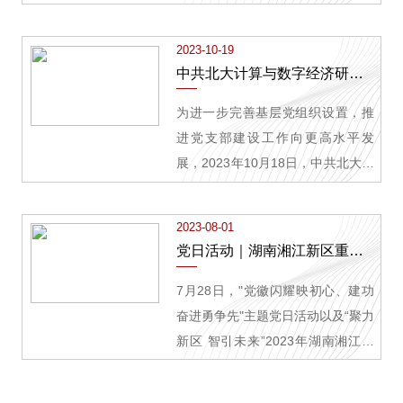
监督局党支部、省科技厅科技监督
北大计算与数字经济研究院支部委
与诚信建设处党支部、恒信弘正会
员会召开2023年度支部组织生活会
2023-10-19
计师事务所有限责任公司党支部，
暨民主评议党员大会。
中共北大计算与数字经济研究院支部委员会党员大会顺利召开
在研究院开展“财会监督五责主体助
力湖南科技高地建设”联合主题党日
为进一步完善基层党组织设置，推
活动，特邀省科技厅机关党委和资
进党支部建设工作向更高水平发
配处党支部、省科
展，2023年10月18日，中共北大计
算与数字经济研究院召开关于讨论
预备党员转正和增选支部委员的党
2023-08-01
员大会。会议由党支部书记陈德良
党日活动｜湖南湘江新区重点产业高层次人才走进研究院
同志主持，全体党员和预备党员参
加。
7月28日，"党徽闪耀映初心、建功
奋进勇争先"主题党日活动以及“聚力
新区 智引未来”2023年湖南湘江新
区高层次人才创新创业研修班7月主
题活动在北京大学长沙计算与数字