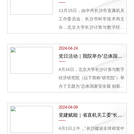
11月15日，由中共长沙市直属机关
工作委员会、长沙市科学技术局主
办，北京大学长沙计算与数字经济
研究院（以下简称“研究院”）承办的
长株潭一体化区域机关党建协作“党
2024-04-24
建引领 创新共赢”活动在研究院举
党日活动｜我院举办“总体国家安全观 创新引领10周年”主题党日活动
行，长株潭三市机关工委、科技部
门携手，搭建新载体，探索新路
4月16日，北京大学长沙计算与数字
径，寻求新突破。活动现场，长株
经济研究院（以下简称“研究院”）举
潭三市科技局共同发布首批100项最
办了主题为“总体国家安全观 创新引
新可转化的科技成果，首个长株潭
领10周年”的主题党日活动。此次活
科技工作者信息服务之家获授牌。
动旨在深入学习贯彻习近平总书记
2024-04-09
省直机关工委副书记龙稳铠，省科
关于总体国家安全观的重要论述，
党建赋能｜省直机关工委“长沙建设全球研发中心城市”调研座谈会在我院举行
技厅机关党委常务副书记李红胜，
以及总书记在湖南考察时的重要讲
长沙市直机关工委常务副书记梁
话和指示精神，全面提升全院职工
4月3日上午，“长沙建设全球研发中